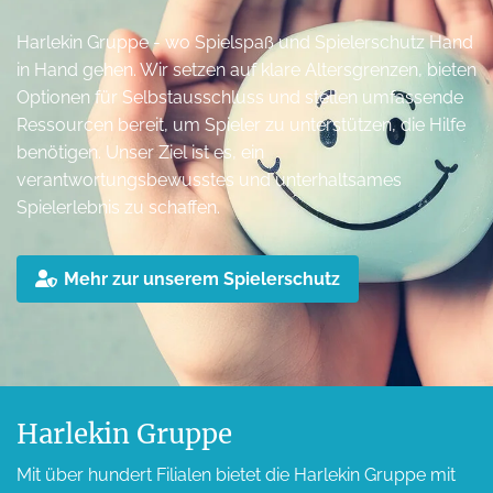
Harlekin Gruppe - wo Spielspaß und Spieler­schutz Hand
in Hand gehen. Wir setzen auf klare Altersgrenzen, bieten
Optionen für Selbstausschluss und stellen umfassende
Ressourcen bereit, um Spieler zu unterstützen, die Hilfe
benötigen. Unser Ziel ist es, ein
verantwortungsbewusstes und unterhaltsames
Spielerlebnis zu schaffen.
Mehr zur unserem Spieler­schutz
Harlekin Gruppe
Mit über hundert Filialen bietet die Harlekin Gruppe mit