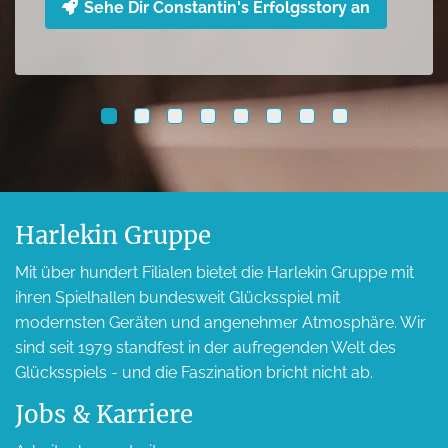
Harlekin Gruppe
Mit über hundert Filialen bietet die Harlekin Gruppe mit
ihren Spielhallen bundesweit Glücksspiel mit
modernsten Geräten und angenehmer Atmosphäre. Wir
sind seit 1979 standfest in der aufregenden Welt des
Glücksspiels - und die Faszination bricht nicht ab.
Jobs & Karriere