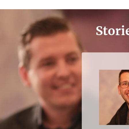
Stor
ischer Leiter (seit
ekraft zum heutigen
in's Erfolgsstory an