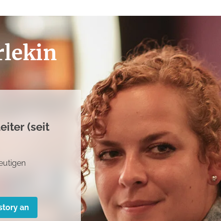
lekin
eit 2010)
 im Service
ory an