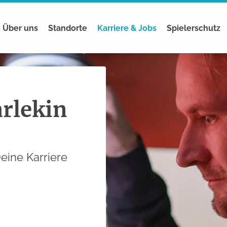
Jobs & Stellen­angebote
Einstiegs­möglichkeiten
S
Über uns
Standorte
Karriere & Jobs
Spieler­schutz
arlekin
eine Karriere