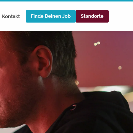
tories #TeamHarlekin
Finde Deinen Job
Standorte
Kontakt