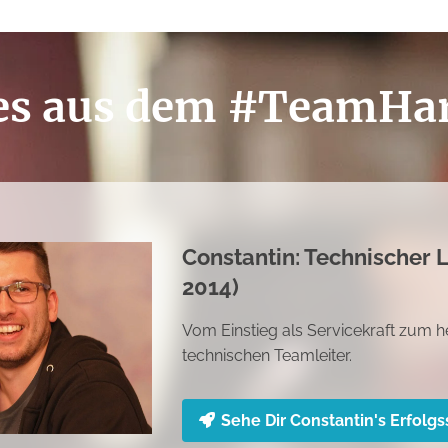
ies aus dem #TeamHar
Mariana: Hallenleitung (s
Begonnen als Reinigungskraft, dann
tätig und heute Hallenleiterin
Sehe Dir Marianna's Erfolgsst