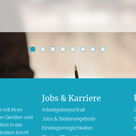
Jobs & Karriere
e mit ihren
Arbeitgeber­portrait
en Geräten und
Jobs & Stellen­angebote
S
est in der
Einstiegs­möglichkeiten
nation bricht