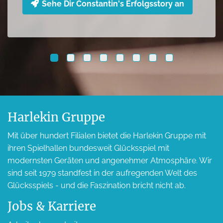
Harlekin Gruppe
Mit über hundert Filialen bietet die Harlekin Gruppe mit
ihren Spielhallen bundesweit Glücksspiel mit
modernsten Geräten und angenehmer Atmosphäre. Wir
sind seit 1979 standfest in der aufregenden Welt des
Glücksspiels - und die Faszination bricht nicht ab.
Jobs & Karriere