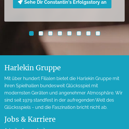
Harlekin Gruppe
Mit über hundert Filialen bietet die Harlekin Gruppe mit
ihren Spielhallen bundesweit Glücksspiel mit
modernsten Geräten und angenehmer Atmosphäre. Wir
sind seit 1979 standfest in der aufregenden Welt des
Glücksspiels - und die Faszination bricht nicht ab.
Jobs & Karriere